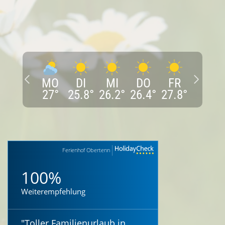
MO
DI
MI
DO
FR
27
°
25.8
°
26.2
°
26.4
°
27.8
°
Ferienhof Obertenn
100%
Weiterempfehlung
"
Toller Familienurlaub in