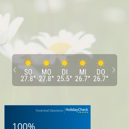
SO
MO
DI
MI
DO
27.8
°
27.8
°
25.5
°
26.7
°
26.7
°
Ferienhof Obertenn
100%