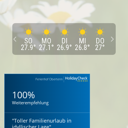
SO
MO
DI
MI
DO
27.9
°
27.1
°
26.9
°
26.8
°
27
°
Ferienhof Obertenn
100%
Weiterempfehlung
"
Toller Familienurlaub in
idyllischer Lage
"