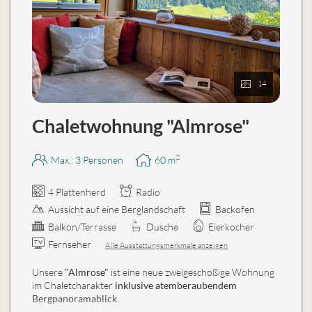
14
Chaletwohnung "Almrose"
2
Max.: 3 Personen
60
m
4 Plattenherd
Radio
Aussicht auf eine Berglandschaft
Backofen
Balkon/Terrasse
Dusche
Eierkocher
Fernseher
Alle Ausstattungsmerkmale anzeigen
Unsere
"Almrose"
ist eine neue zweigeschoßige Wohnung
im Chaletcharakter
inklusive atemberaubendem
Bergpanoramablick
.