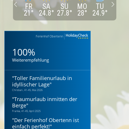
FR
SA
SU
MO
TU
21
°
24.8
°
27.8
°
28
°
24.9
°
Ferienhof Obertenn
100%
Weiterempfehlung
"
Toller Familienurlaub in
idyllischer Lage
"
Christian , 41-45, Mai 2026
"
Traumurlaub inmitten der
Berge
"
Franka, 41-45, April 2025
"
Der Ferienhof Obertenn ist
einfach perfekt!
"