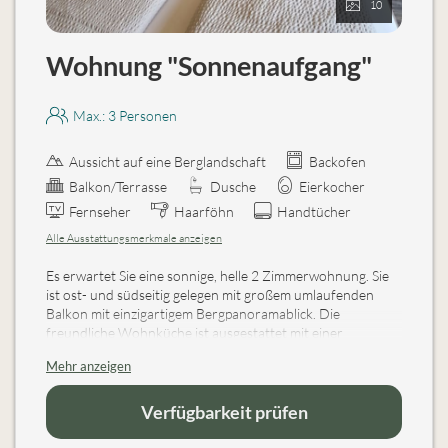
10
Wohnung "Sonnenaufgang"
Max.: 3 Personen
Aussicht auf eine Berglandschaft
Backofen
Balkon/Terrasse
Dusche
Eierkocher
Fernseher
Haarföhn
Handtücher
Alle Ausstattungsmerkmale anzeigen
Es erwartet Sie eine sonnige, helle 2 Zimmerwohnung. Sie
ist ost- und südseitig gelegen mit großem umlaufenden
Balkon mit einzigartigem Bergpanoramablick. Die
freundliche Wohnküche ist ausgestattet mit einer
Küchenzeile mit Backofen, Mikrowelle etc. und großem
Mehr anzeigen
Holztisch mit Eckbank sowie einer gemütlichen
Ausziehcouch zum Fernsehen und Lesen (FLAT-SAT-TV,
CD-Player). Im Schlafzimmer befinden sich ein Doppelbett
Verfügbarkeit prüfen
und ein Einzelausziehbett bzw. bei Bedarf auch ein
Gitterbett und DU/WC.