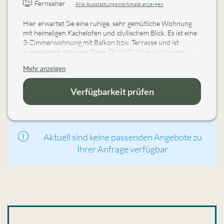
Fernseher
Alle Ausstattungsmerkmale anzeigen
Hier erwartet Sie eine ruhige, sehr gemütliche Wohnung
mit heimeligen Kachelofen und idyllischem Blick. Es ist eine
3-Zimmerwohnung mit Balkon bzw. Terrasse und ist
ausgestattet mit einer Diele, DU/WC, Wohnküche mit
neuem komplett ausgestatten Küchenblock mit
Mehr anzeigen
Geschirrspüler, Backofen, Kachelofen, Ofenliege mit Flat-
Sat-TV und Eckbank mit Tisch und Stühlen. Kinderzimmer
mit Stockbett u. Einzelbett. Im Elternschlafzimmer befindet
Verfügbarkeit prüfen
sich ein Doppelbett u. Couch mit Flat-Sat-TV. Den
Kachelofen heizen wir gerne täglich für Sie ein.
Aktuell sind keine passenden Angebote zu
Ihrer Anfrage verfügbar