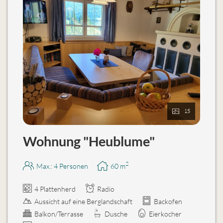
15
Wohnung "Heublume"
2
Max.: 4 Personen
60
m
4 Plattenherd
Radio
Aussicht auf eine Berglandschaft
Backofen
Balkon/Terrasse
Dusche
Eierkocher