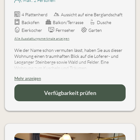
Max.: 2 Personen
4 Plattenherd
Aussicht auf eine Berglandschaft
Backofen
Balkon/Terrasse
Dusche
Eierkocher
Fernseher
Garten
Alle Ausstattungsmerkmale anzeigen
Wie der Name schon vermuten lässt, haben Sie aus dieser
Wohnung einen traumhaften Blick auf die Loferer- und
Leoganger Steinberge sowie Wald und Felder. Eine
Wohnung zum Kuscheln und Träumen.
Dies ist eine 2-Zimmerwohnung mit einer gemütlichen
Mehr anzeigen
Wohnküche, schönen Essecke mit Eckbank und
Flachbildschirm SAT-TV sowie CD-Player, DU/WC und das
Schlafzimmer ist liebevoll eingerichtet aus herrlich
Verfügbarkeit prüfen
duftendem Zirbenholz mit einem Doppelbett und
Einzelbett (ideal für Kinder). Und mit großem Balkon,
ausgestattet mit Holztischgruppe und Liege.