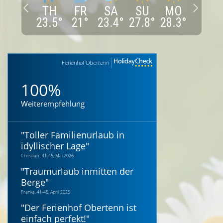
TH
FR
SA
SU
MO
23.5
°
21
°
23.4
°
27.8
°
28.3
°
Ferienhof Obertenn
100%
Weiterempfehlung
"
Toller Familienurlaub in
idyllischer Lage
"
Christian , 41-45, Mai 2026
"
Traumurlaub inmitten der
Berge
"
Franka, 41-45, April 2025
"
Der Ferienhof Obertenn ist
einfach perfekt!
"