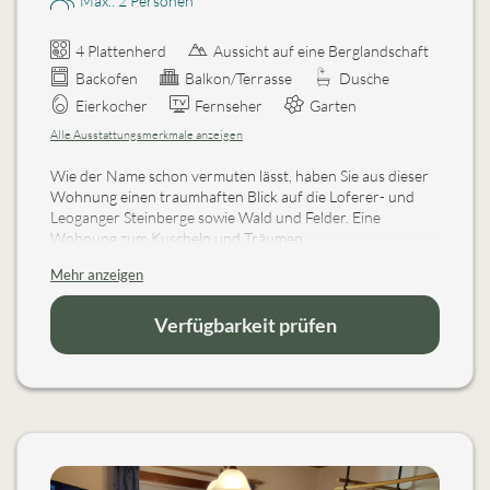
Max.: 2 Personen
4 Plattenherd
Aussicht auf eine Berglandschaft
Backofen
Balkon/Terrasse
Dusche
Eierkocher
Fernseher
Garten
Alle Ausstattungsmerkmale anzeigen
Wie der Name schon vermuten lässt, haben Sie aus dieser
Wohnung einen traumhaften Blick auf die Loferer- und
Leoganger Steinberge sowie Wald und Felder. Eine
Wohnung zum Kuscheln und Träumen.
Dies ist eine 2-Zimmerwohnung mit einer gemütlichen
Mehr anzeigen
Wohnküche, schönen Essecke mit Eckbank und
Flachbildschirm SAT-TV sowie CD-Player, DU/WC und das
Schlafzimmer ist liebevoll eingerichtet aus herrlich
Verfügbarkeit prüfen
duftendem Zirbenholz mit einem Doppelbett und
Einzelbett (ideal für Kinder). Und mit großem Balkon,
ausgestattet mit Holztischgruppe und Liege.