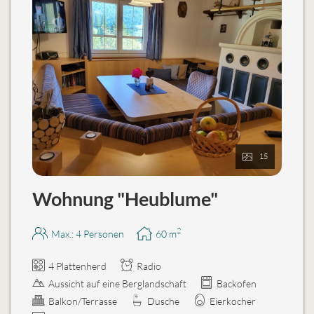
15
Wohnung "Heublume"
2
Max.: 4 Personen
60
m
4 Plattenherd
Radio
Aussicht auf eine Berglandschaft
Backofen
Balkon/Terrasse
Dusche
Eierkocher