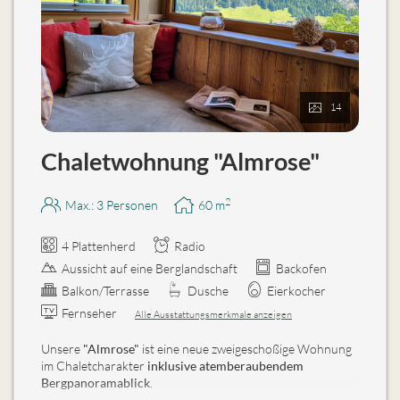
14
Chaletwohnung "Almrose"
2
Max.: 3 Personen
60
m
4 Plattenherd
Radio
Aussicht auf eine Berglandschaft
Backofen
Balkon/Terrasse
Dusche
Eierkocher
Fernseher
Alle Ausstattungsmerkmale anzeigen
Unsere
"Almrose"
ist eine neue zweigeschoßige Wohnung
im Chaletcharakter
inklusive atemberaubendem
Bergpanoramablick
.