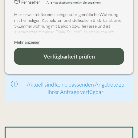
Fernseher
Alle Ausstattungsmerkmale anzeigen
Hier erwartet Sie eine ruhige, sehr gemütliche Wohnung
mit heimeligen Kachelofen und idyllischem Blick. Es ist eine
3-Zimmerwohnung mit Balkon bzw. Terrasse und ist
ausgestattet mit einer Diele, DU/WC, Wohnküche mit
neuem komplett ausgestatten Küchenblock mit
Mehr anzeigen
Geschirrspüler, Backofen, Kachelofen, Ofenliege mit Flat-
Sat-TV und Eckbank mit Tisch und Stühlen. Kinderzimmer
mit Stockbett u. Einzelbett. Im Elternschlafzimmer befindet
Verfügbarkeit prüfen
sich ein Doppelbett u. Couch mit Flat-Sat-TV. Den
Kachelofen heizen wir gerne täglich für Sie ein.
Aktuell sind keine passenden Angebote zu
Ihrer Anfrage verfügbar