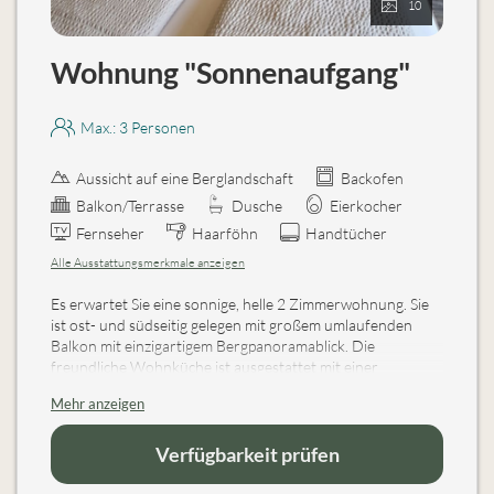
10
Wohnung "Sonnenaufgang"
Max.: 3 Personen
Aussicht auf eine Berglandschaft
Backofen
Balkon/Terrasse
Dusche
Eierkocher
Fernseher
Haarföhn
Handtücher
Alle Ausstattungsmerkmale anzeigen
Es erwartet Sie eine sonnige, helle 2 Zimmerwohnung. Sie
ist ost- und südseitig gelegen mit großem umlaufenden
Balkon mit einzigartigem Bergpanoramablick. Die
freundliche Wohnküche ist ausgestattet mit einer
Küchenzeile mit Backofen, Mikrowelle etc. und großem
Mehr anzeigen
Holztisch mit Eckbank sowie einer gemütlichen
Ausziehcouch zum Fernsehen und Lesen (FLAT-SAT-TV,
CD-Player). Im Schlafzimmer befinden sich ein Doppelbett
Verfügbarkeit prüfen
und ein Einzelausziehbett bzw. bei Bedarf auch ein
Gitterbett und DU/WC.